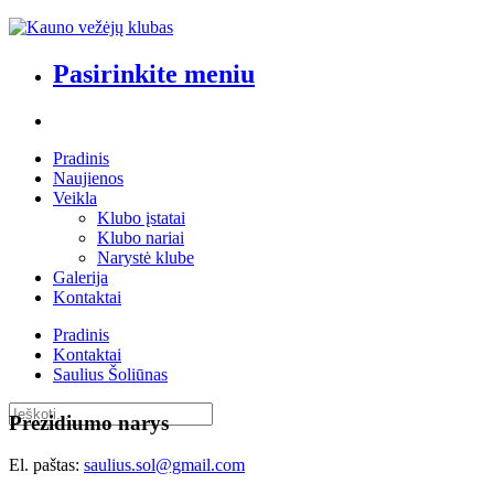
Pasirinkite meniu
Pradinis
Naujienos
Veikla
Klubo įstatai
Klubo nariai
Narystė klube
Galerija
Kontaktai
Pradinis
Kontaktai
Saulius Šoliūnas
Prezidiumo narys
El. paštas:
saulius.sol@gmail.com