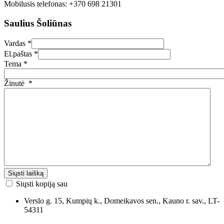
Mobilusis telefonas:
+370 698 21301
Saulius Šoliūnas
Vardas
*
El.paštas
*
Tema
*
Žinutė
*
Siųsti laišką
Siųsti kopiją sau
Verslo g. 15, Kumpių k., Domeikavos sen., Kauno r. sav., LT-
54311