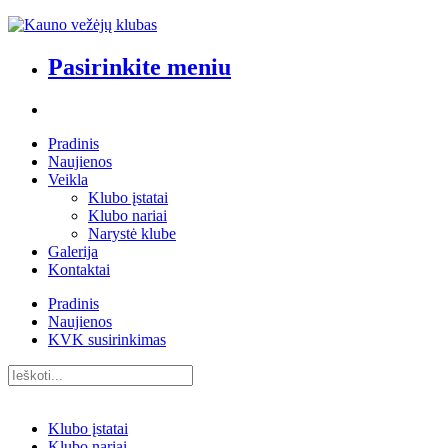
Pasirinkite meniu
Pradinis
Naujienos
Veikla
Klubo įstatai
Klubo nariai
Narystė klube
Galerija
Kontaktai
Pradinis
Naujienos
KVK susirinkimas
Klubo įstatai
Klubo nariai