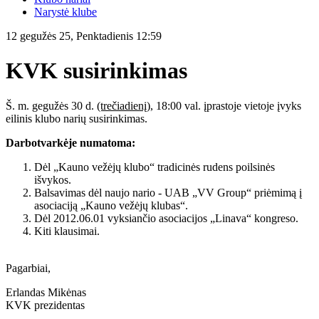
Narystė klube
12 gegužės 25, Penktadienis 12:59
KVK susirinkimas
Š. m. gegužės 30 d.
(trečiadienį),
18:00 val. įprastoje vietoje įvyks
eilinis klubo narių susirinkimas.
Darbotvarkėje numatoma:
Dėl „Kauno vežėjų klubo“ tradicinės rudens poilsinės
išvykos.
Balsavimas dėl naujo nario - UAB „VV Group“ priėmimą į
asociaciją „Kauno vežėjų klubas“.
Dėl 2012.06.01 vyksiančio asociacijos „Linava“ kongreso.
Kiti klausimai.
Pagarbiai,
Erlandas Mikėnas
KVK prezidentas