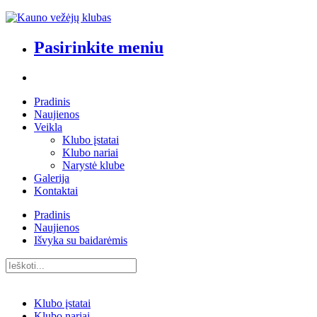
Pasirinkite meniu
Pradinis
Naujienos
Veikla
Klubo įstatai
Klubo nariai
Narystė klube
Galerija
Kontaktai
Pradinis
Naujienos
Išvyka su baidarėmis
Klubo įstatai
Klubo nariai