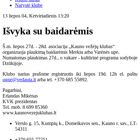
Narystė klube
13 liepos 04, Ketvirtadienis 13:20
Išvyka su baidarėmis
Š.m. liepos 27d. - 28d. asociacija „Kauno vežėjų klubas“
organizuoja plaukimą baidarėmis Merkiu arba Varėnės upe.
Numatomas plaukimas 27d., o vakare - kultūrinė programa sodyboje
Dzūkijoje.
Klubo narius prašome registruotis iki liepos 19d. 12h el. paštu
ugne@vedauta.lt
arba tel. +370 685 55892.
Pagarbiai,
Erlandas Mikėnas
KVK prezidentas
Tel. mob. 8 699 85360
www.kaunovezejuklubas.lt
Verslo g. 15, Kumpių k., Domeikavos sen., Kauno r. sav., LT-
54311
+370 655 77251